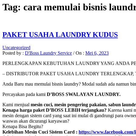
Tag:
cara memulai bisnis laund
PAKET USAHA LAUNDRY KUDUS
Uncategorized
Posted by :
D'Boss Laundry Service
/
On :
Mei 6, 2023
PERLENGKAPAN KEBUTUHAN LAUNDRY YANG ANDA PE
– DISTRIBUTOR PAKET USAHA LAUNDRY TERLENGKAP,
Anda Baru mau memulai bisnis laundry? Modal sudah ada namun bi
Percayakan pada kami
D’BOSS SWALAYAN LAUNDRY.
Kami menjual
mesin cuci, mesin pengering pakaian, sabun laundr
Kenapa harga paket D’BOSS LEBIH terjangkau?
Karena kami me
mesin dengan sistem card yang saat ini mulai di gandrungi para owne
waswas akan dicurangi karyawan?
Kenapa Bisa Begitu?
Kelebihan Mesin Cuci Sistem Card :
https://www.facebook.com