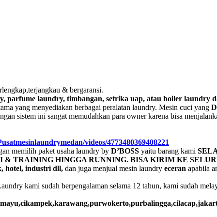
rlengkap,terjangkau & bergaransi.
y, parfume laundry, timbangan, setrika uap, atau boiler laundry 
tama yang menyediakan berbagai peralatan laundry. Mesin cuci yang
D
dengan sistem ini sangat memudahkan para owner karena bisa menjalank
/Pusatmesinlaundrymedan/videos/4773480369408221
gan memilih paket usaha laundry by
D’BOSS
yaitu barang kami
SELA
 & TRAINING HINGGA RUNNING. BISA KIRIM KE SELUR
 hotel, industri dll,
dan juga menjual mesin laundry
eceran
apabila a
Laundry kami sudah berpengalaman selama 12 tahun, kami sudah melaya
ramayu,cikampek,karawang,purwokerto,purbalingga,cilacap,jaka