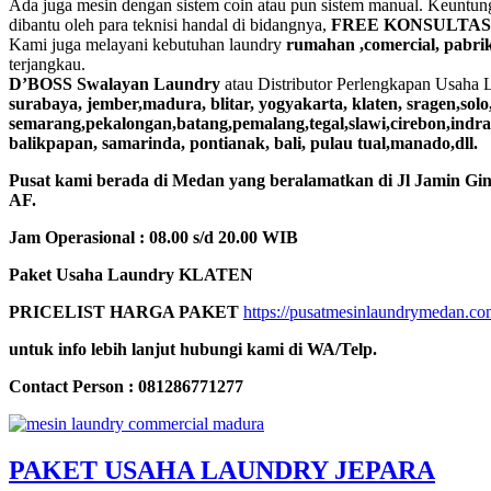
Ada juga mesin dengan sistem coin atau pun sistem manual. Keuntun
dibantu oleh para teknisi handal di bidangnya,
FREE KONSULTASI
Kami juga melayani kebutuhan laundry
rumahan ,comercial, pabrik,
terjangkau.
D’BOSS Swalayan Laundry
atau Distributor Perlengkapan Usaha 
surabaya, jember,madura, blitar, yogyakarta, klaten, sragen,solo
semarang,pekalongan,batang,pemalang,tegal,slawi,cirebon,ind
balikpapan, samarinda, pontianak, bali, pulau tual,manado,dll.
Pusat kami berada di Medan yang beralamatkan di Jl Jamin Gin
AF.
Jam Operasional : 08.00 s/d 20.00 WIB
Paket Usaha Laundry KLATEN
PRICELIST HARGA PAKET
https://pusatmesinlaundrymedan.co
untuk info lebih lanjut hubungi kami di WA/Telp.
Contact Person : 081286771277
PAKET USAHA LAUNDRY JEPARA