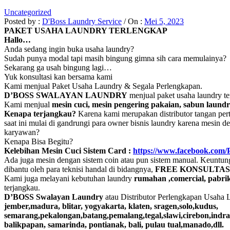
Uncategorized
Posted by :
D'Boss Laundry Service
/
On :
Mei 5, 2023
PAKET USAHA LAUNDRY TERLENGKAP
Hallo…
Anda sedang ingin buka usaha laundry?
Sudah punya modal tapi masih bingung gimna sih cara memulainya?
Sekarang ga usah bingung lagi…
Yuk konsultasi kan bersama kami
Kami menjual Paket Usaha Laundry & Segala Perlengkapan.
D’BOSS SWALAYAN LAUNDRY
menjual paket usaha laundry te
Kami menjual
mesin cuci, mesin pengering pakaian, sabun laundr
Kenapa terjangkau?
Karena kami merupakan distributor tangan per
saat ini mulai di gandrungi para owner bisnis laundry karena mesin 
karyawan?
Kenapa Bisa Begitu?
Kelebihan Mesin Cuci Sistem Card :
https://www.facebook.com
Ada juga mesin dengan sistem coin atau pun sistem manual. Keuntun
dibantu oleh para teknisi handal di bidangnya,
FREE KONSULTASI
Kami juga melayani kebutuhan laundry
rumahan ,comercial, pabrik,
terjangkau.
D’BOSS Swalayan Laundry
atau Distributor Perlengkapan Usaha 
jember,madura, blitar, yogyakarta, klaten, sragen,solo,kudus,
semarang,pekalongan,batang,pemalang,tegal,slawi,cirebon,ind
balikpapan, samarinda, pontianak, bali, pulau tual,manado,dll.