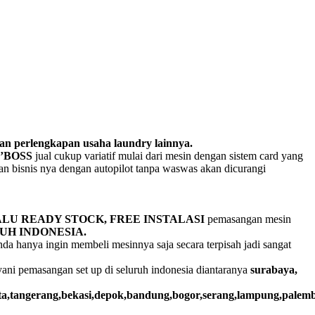
dan perlengkapan usaha laundry lainnya.
’BOSS
jual cukup variatif mulai dari mesin dengan sistem card yang
an bisnis nya dengan autopilot tanpa waswas akan dicurangi
LU READY STOCK,
FREE INSTALASI
pemasangan mesin
UH INDONESIA.
nda hanya ingin membeli mesinnya saja secara terpisah jadi sangat
ni pemasangan set up di seluruh indonesia diantaranya
surabaya,
rta,tangerang,bekasi,depok,bandung,bogor,serang,lampung,pale