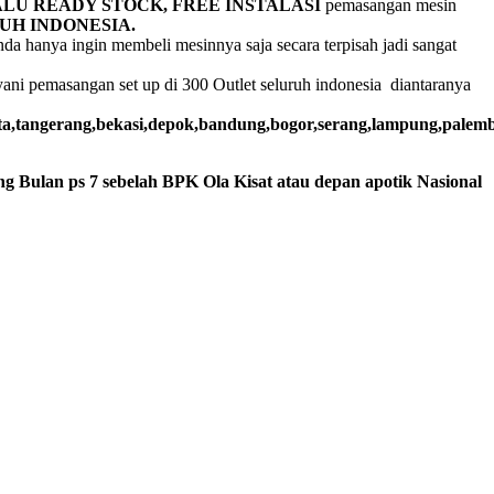
LU READY STOCK,
FREE INSTALASI
pemasangan mesin
UH INDONESIA.
nda hanya ingin membeli mesinnya saja secara terpisah jadi sangat
ni pemasangan set up di 300 Outlet seluruh indonesia diantaranya
rta,tangerang,bekasi,depok,bandung,bogor,serang,lampung,pale
g Bulan ps 7 sebelah BPK Ola Kisat atau depan apotik Nasional