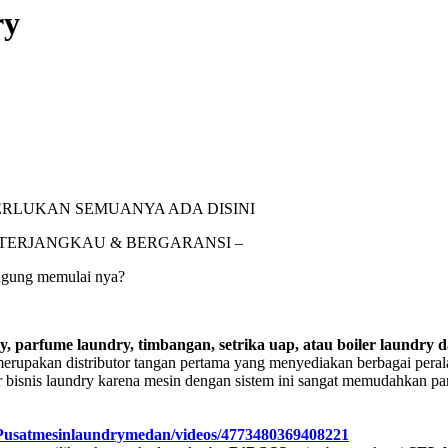
ry
RLUKAN SEMUANYA ADA DISINI
 TERJANGKAU & BERGARANSI –
ngung memulai nya?
y, parfume laundry, timbangan, setrika uap, atau boiler laundry 
rupakan distributor tangan pertama yang menyediakan berbagai peral
r bisnis laundry karena mesin dengan sistem ini sangat memudahkan pa
/Pusatmesinlaundrymedan/videos/4773480369408221