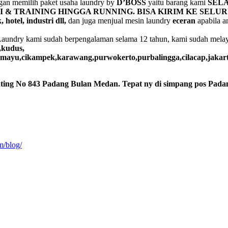
gan memilih paket usaha laundry by
D’BOSS
yaitu barang kami
SELA
 & TRAINING HINGGA RUNNING. BISA KIRIM KE SELUR
 hotel, industri dll,
dan juga menjual mesin laundry
eceran
apabila a
Laundry kami sudah berpengalaman selama 12 tahun, kami sudah melaya
,kudus,
ramayu,cikampek,karawang,purwokerto,purbalingga,cilacap,jaka
ting No 843 Padang Bulan Medan. Tepat ny di simpang pos Padan
m/blog/