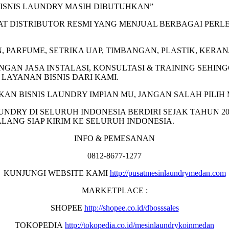
ISNIS LAUNDRY MASIH DIBUTUHKAN”
RAT DISTRIBUTOR RESMI YANG MENJUAL BERBAGAI PE
, PARFUME, SETRIKA UAP, TIMBANGAN, PLASTIK, KERANJ
NGAN JASA INSTALASI, KONSULTASI & TRAINING SEH
AYANAN BISNIS DARI KAMI.
KAN BISNIS LAUNDRY IMPIAN MU, JANGAN SALAH PILI
UNDRY DI SELURUH INDONESIA BERDIRI SEJAK TAHUN 2
LANG SIAP KIRIM KE SELURUH INDONESIA.
INFO & PEMESANAN
0812-8677-1277
KUNJUNGI WEBSITE KAMI
http://pusatmesinlaundrymedan.com
MARKETPLACE :
SHOPEE
http://shopee.co.id/dbosssales
TOKOPEDIA
http://tokopedia.co.id/mesinlaundrykoinmedan