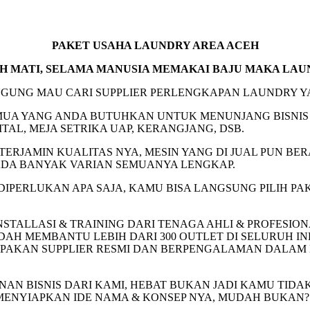
PAKET USAHA LAUNDRY AREA ACEH
AH MATI, SELAMA MANUSIA MEMAKAI BAJU MAKA LAU
NGUNG MAU CARI SUPPLIER PERLENGKAPAN LAUNDRY Y
MUA YANG ANDA BUTUHKAN UNTUK MENUNJANG BISNIS 
TAL, MEJA SETRIKA UAP, KERANGJANG, DSB.
ERJAMIN KUALITAS NYA, MESIN YANG DI JUAL PUN BE
 ADA BANYAK VARIAN SEMUANYA LENGKAP.
PERLUKAN APA SAJA, KAMU BISA LANGSUNG PILIH PAK
.
TALLASI & TRAINING DARI TENAGA AHLI & PROFESION
AH MEMBANTU LEBIH DARI 300 OUTLET DI SELURUH 
MERUPAKAN SUPPLIER RESMI DAN BERPENGALAMAN DAL
AN BISNIS DARI KAMI, HEBAT BUKAN JADI KAMU TIDA
ENYIAPKAN IDE NAMA & KONSEP NYA, MUDAH BUKAN?