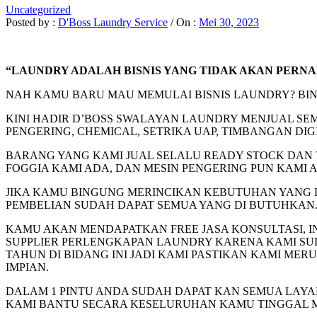
Uncategorized
Posted by :
D'Boss Laundry Service
/
On :
Mei 30, 2023
“LAUNDRY ADALAH BISNIS YANG TIDAK AKAN PERN
NAH KAMU BARU MAU MEMULAI BISNIS LAUNDRY? BI
KINI HADIR D’BOSS SWALAYAN LAUNDRY MENJUAL SE
PENGERING, CHEMICAL, SETRIKA UAP, TIMBANGAN DIGI
BARANG YANG KAMI JUAL SELALU READY STOCK DAN T
FOGGIA KAMI ADA, DAN MESIN PENGERING PUN KAMI
JIKA KAMU BINGUNG MERINCIKAN KEBUTUHAN YANG DI
PEMBELIAN SUDAH DAPAT SEMUA YANG DI BUTUHKAN
KAMU AKAN MENDAPATKAN FREE JASA KONSULTASI, INS
SUPPLIER PERLENGKAPAN LAUNDRY KARENA KAMI SUD
TAHUN DI BIDANG INI JADI KAMI PASTIKAN KAMI 
IMPIAN.
DALAM 1 PINTU ANDA SUDAH DAPAT KAN SEMUA LAYAN
KAMI BANTU SECARA KESELURUHAN KAMU TINGGAL M