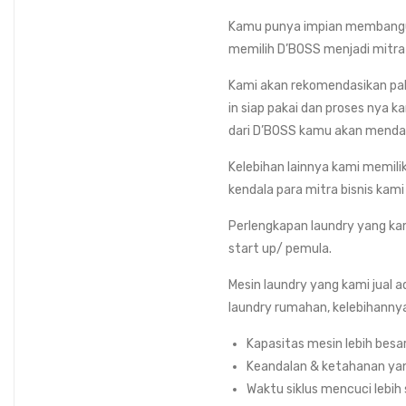
Kamu punya impian membangu
memilih D’BOSS menjadi mitra 
Kami akan rekomendasikan pak
in siap pakai dan proses nya k
dari D’BOSS kamu akan mendapat
Kelebihan lainnya kami memili
kendala para mitra bisnis kam
Perlengkapan laundry yang kam
start up/ pemula.
Mesin laundry yang kami jual a
laundry rumahan, kelebihannya
Kapasitas mesin lebih besa
Keandalan & ketahanan yan
Waktu siklus mencuci lebih