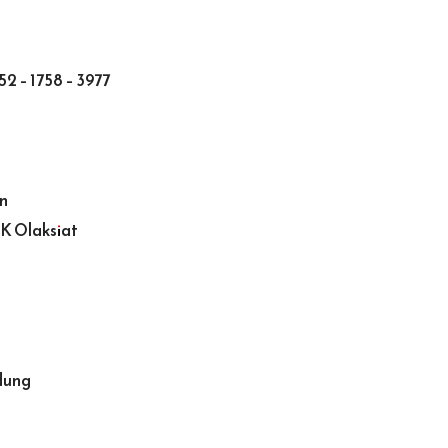
2 – 1758 – 3977
n
K Olaksiat
dung