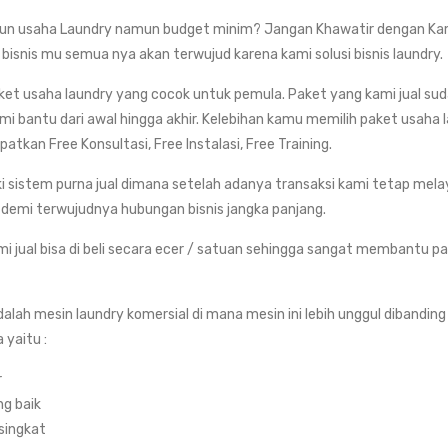
n usaha Laundry namun budget minim? Jangan Khawatir dengan K
bisnis mu semua nya akan terwujud karena kami solusi bisnis laundry.
et usaha laundry yang cocok untuk pemula. Paket yang kami jual suda
ami bantu dari awal hingga akhir. Kelebihan kamu memilih paket usaha 
kan Free Konsultasi, Free Instalasi, Free Training.
ki sistem purna jual dimana setelah adanya transaksi kami tetap mela
i demi terwujudnya hubungan bisnis jangka panjang.
i jual bisa di beli secara ecer / satuan sehingga sangat membantu pa
dalah mesin laundry komersial di mana mesin ini lebih unggul dibandin
 yaitu :
r
g baik
 singkat