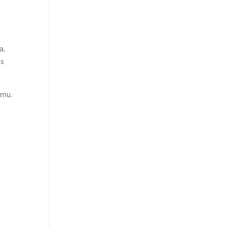
a,
is
 mu.