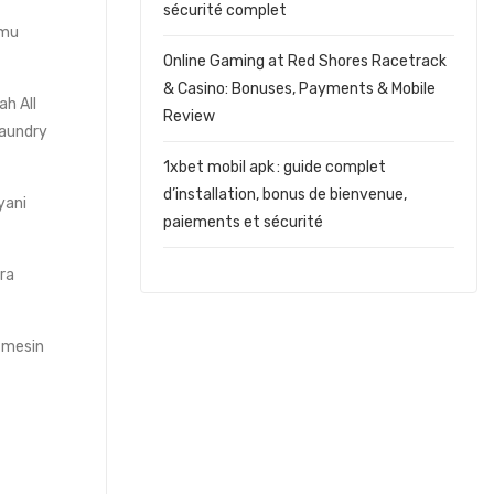
sécurité complet
amu
Online Gaming at Red Shores Racetrack
& Casino: Bonuses, Payments & Mobile
h All
Review
laundry
1xbet mobil apk : guide complet
d’installation, bonus de bienvenue,
yani
paiements et sécurité
ra
g mesin