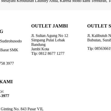
ap Melayani Kebutuhan Laundry Anda, Karena Motto kami Termurah, Te
OUTLET JAMBI
OUTLET 
G
Jl. Sultan Agung No 12
Jl. Kalibutuh
Simpang Pulai Lebak
Bubutan, Sura
 Sudirohusodo
Bandung
Tlp: 0856366
Jambi Kota
 Barat SMK
Tlp: 0812 8677 1277
758 3977
 KAMI
ce:
8-3977
n Ginting No. 843 Pasar VII,