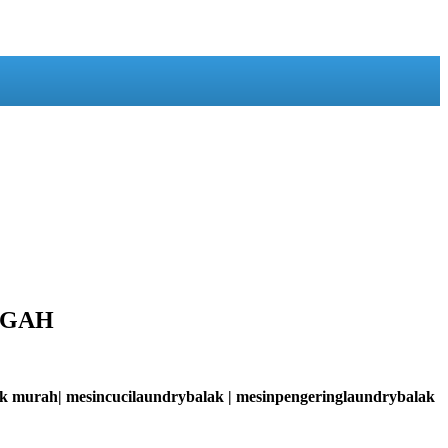
NGAH
lak murah| mesincucilaundrybalak | mesinpengeringlaundrybalak