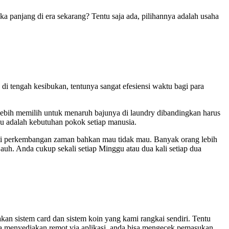
a panjang di era sekarang? Tentu saja ada, pilihannya adalah usaha
i tengah kesibukan, tentunya sangat efesiensi waktu bagi para
lebih memilih untuk menaruh bajunya di laundry dibandingkan harus
u adalah kebutuhan pokok setiap manusia.
ti perkembangan zaman bahkan mau tidak mau. Banyak orang lebih
jauh. Anda cukup sekali setiap Minggu atau dua kali setiap dua
n sistem card dan sistem koin yang kami rangkai sendiri. Tentu
ga menyediakan remot via aplikasi, anda bisa mengecek pemasukan