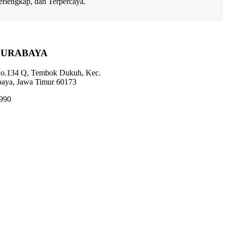
rlengkap, dan Terpercaya.
SURABAYA
 No.134 Q, Tembok Dukuh, Kec.
baya, Jawa Timur 60173
1990