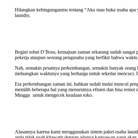
Hilangkan kebingunganmu tentang “Aku mau buka usaha apa ya? 
laundry.
Begini sobat D’Boss, kemajuan zaman sekarang sudah sangat pe
pekerja ataupun seorang pengusaha yang berfikir bahwa waktu
Nah, semakin pesatnya perkembangan, semakin banyak orang le
meluangkan waktunya yang berharga untuk sekedar mencuci. It
Era perkembangan zaman ini, bahkan sudah mulai muncul pen
memilih beberapa hal yang menurutnya efisien dan bisa remot da
Minggu untuk mengecek keadaan toko.
Alasannya karena kami menggunakan sistem paket usaha laundry
anda tidak usah khawatir dengan adanya kariyawan yang akan 