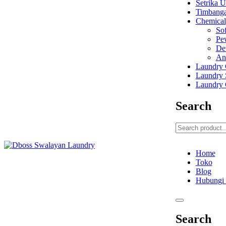
Setrika 
Timbang
Chemical
Sof
Pe
De
An
Laundry 
Laundry 
Laundry 
Search
Home
Toko
Blog
Hubungi
Search