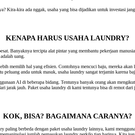
Kira-kira ada nggak, usaha yang bisa dijadikan untuk investasi jangk
KENAPA HARUS USAHA LAUNDRY?
sat. Banyaknya tercipta alat pintar yang membantu pekerjaan manusia d
 adalah uang.
bih memilih hal yang efisien. Contohnya mencuci baju, mereka akan 
u peluang anda untuk masuk, usaha laundry sangat terjamin karena baj
ggunaan AI di beberapa bidang. Tentunya banyak orang akan mengiku
ri jarak jauh. Paket usaha laundry di kami tentunya bisa di remot dari 
KOK, BISA? BAGAIMANA CARANYA?
 paling berbeda dengan paket usaha laundry lainnya, kami menggunaka
memanipulasi jumlah pemasukan laundry perkilo tiap harinya. Kita ju