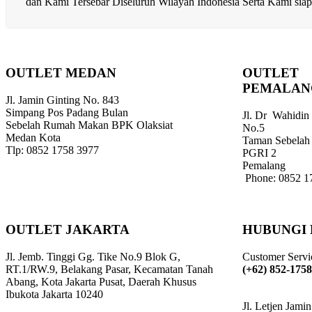
dan Kami Tersebar Diseluruh Wilayah Indonesia Serta Kami si
OUTLET MEDAN
OUTLET
PEMALAN
Jl. Jamin Ginting No. 843
Simpang Pos Padang Bulan
Jl. Dr Wahidin
Sebelah Rumah Makan BPK Olaksiat
No.5
Medan Kota
Taman Sebelah
Tlp: 0852 1758 3977
PGRI 2
Pemalang
Phone: 0852 1
OUTLET JAKARTA
HUBUNGI
Jl. Jemb. Tinggi Gg. Tike No.9 Blok G,
Customer Servi
RT.1/RW.9, Belakang Pasar, Kecamatan Tanah
(+62) 852-175
Abang, Kota Jakarta Pusat, Daerah Khusus
Ibukota Jakarta 10240
Jl. Letjen Jami