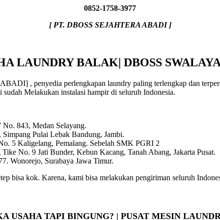
0852-1758-3977
[ PT. DBOSS SEJAHTERA ABADI ]
HA LAUNDRY BALAK| DBOSS SWALAY
I] , penyedia perlengkapan laundry paling terlengkap dan terperca
mi sudah Melakukan instalasi hampir di seluruh Indonesia.
 7 No. 843, Medan Selayang.
, Simpang Pulai Lebak Bandung, Jambi.
 No. 5 Kaligelang, Pemalang. Sebelah SMK PGRI 2
Tike No. 9 Jati Bunder, Kebun Kacang, Tanah Abang, Jakarta Pusat.
7. Wonorejo, Surabaya Jawa Timur.
tep bisa kok. Karena, kami bisa melakukan pengiriman seluruh Indone
A USAHA TAPI BINGUNG? | PUSAT MESIN LAUND