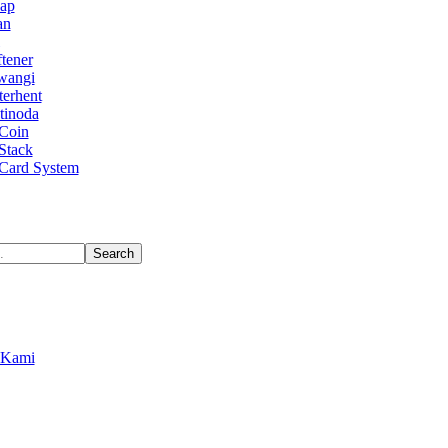
Uap
an
tener
wangi
terhent
tinoda
Coin
Stack
Card System
Search
 Kami