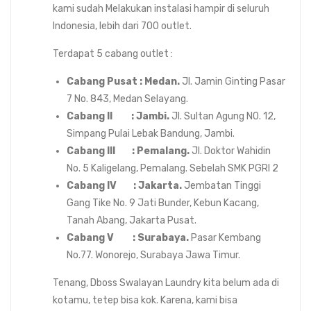
kami sudah Melakukan instalasi hampir di seluruh
Indonesia, lebih dari 700 outlet.
Terdapat 5 cabang outlet :
Cabang Pusat : Medan.
Jl. Jamin Ginting Pasar
7 No. 843, Medan Selayang.
Cabang II : Jambi.
Jl. Sultan Agung N0. 12,
Simpang Pulai Lebak Bandung, Jambi.
Cabang III : Pemalang.
Jl. Doktor Wahidin
No. 5 Kaligelang, Pemalang. Sebelah SMK PGRI 2
Cabang IV : Jakarta.
Jembatan Tinggi
Gang Tike No. 9 Jati Bunder, Kebun Kacang,
Tanah Abang, Jakarta Pusat.
Cabang V : Surabaya.
Pasar Kembang
No.77. Wonorejo, Surabaya Jawa Timur.
Tenang, Dboss Swalayan Laundry kita belum ada di
kotamu, tetep bisa kok. Karena, kami bisa