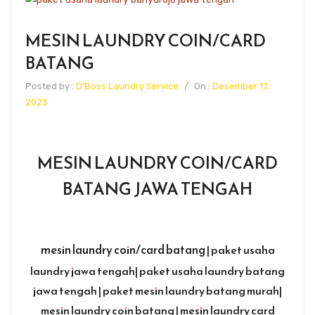
MESIN LAUNDRY COIN/CARD
BATANG
Posted by :
D'Boss Laundry Service
/
On :
Desember 17,
2023
MESIN LAUNDRY COIN/CARD
BATANG JAWA TENGAH
mesin laundry coin/card batang
| paket usaha
laundry jawa tengah| paket usaha laundry batang
jawa tengah | paket mesin laundry batang murah|
mesin laundry coin batang | mesin laundry card