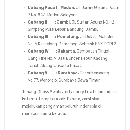
Cabang Pusat : Medan.
Jl. Jamin Ginting Pasar
7 No. 843, Medan Selayang.
Cabang II : Jambi.
Jl. Sultan Agung N0. 12,
Simpang Pulai Lebak Bandung, Jambi.
Cabang III : Pemalang.
Jl. Doktor Wahidin
No. 5 Kaligelang, Pemalang. Sebelah SMK PGRI 2
Cabang IV : Jakarta.
Jembatan Tinggi
Gang Tike No. 9 Jati Bunder, Kebun Kacang,
Tanah Abang, Jakarta Pusat.
Cabang V : Surabaya.
Pasar Kembang
No.77. Wonorejo, Surabaya Jawa Timur.
Tenang, Dboss Swalayan Laundry kita belum ada di
kotamu, tetep bisa kok. Karena, kami bisa
melakukan pengiriman seluruh Indonesia di
manapun kamu berada.