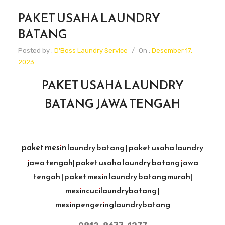
PAKET USAHA LAUNDRY
BATANG
Posted by :
D'Boss Laundry Service
/
On :
Desember 17,
2023
PAKET USAHA LAUNDRY
BATANG JAWA TENGAH
paket mesin
laundry batang | paket usaha laundry
jawa tengah| paket usaha laundry batang jawa
tengah | paket mesin laundry batang murah|
mesincucilaundrybatang |
mesinpengeringlaundrybatang