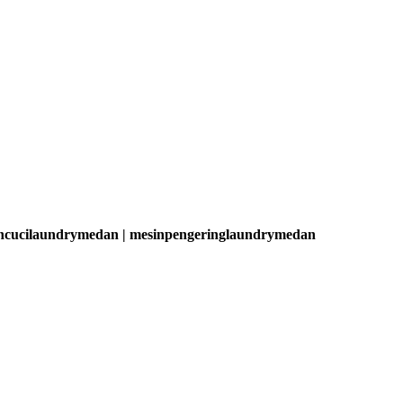
sincucilaundrymedan | mesinpengeringlaundrymedan