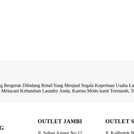
rak Dibidang Retail Yang Menjual Segala Keperluan Usaha Lau
ap Melayani Kebutuhan Laundry Anda, Karena Motto kami Termurah, Te
OUTLET JAMBI
OUTLET 
G
Jl. Sultan Agung No 12
Jl. Kalibutuh