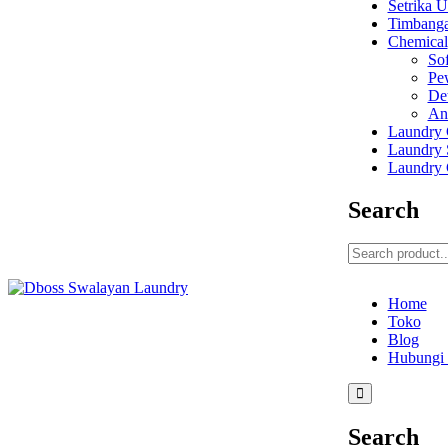
Setrika 
Timbang
Chemical
Sof
Pe
De
An
Laundry 
Laundry 
Laundry 
Search
Home
Toko
Blog
Hubungi
Search