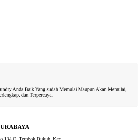
ndry Anda Baik Yang sudah Memulai Maupun Akan Memulai,
rlengkap, dan Terpercaya.
SURABAYA
 No.134 Q, Tembok Dukuh, Kec.