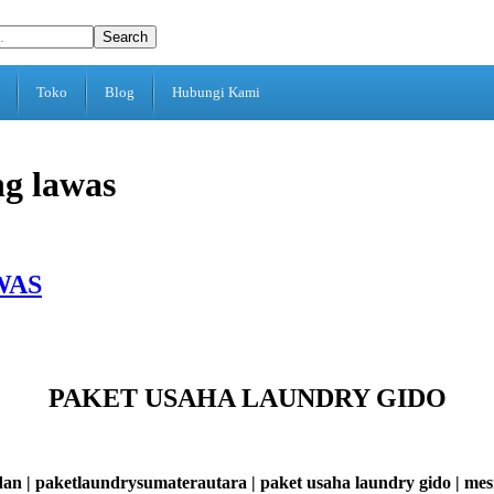
Search
Toko
Blog
Hubungi Kami
ng lawas
WAS
PAKET USAHA LAUNDRY GIDO
an | paketlaundrysumaterautara | paket usaha laundry gido | m