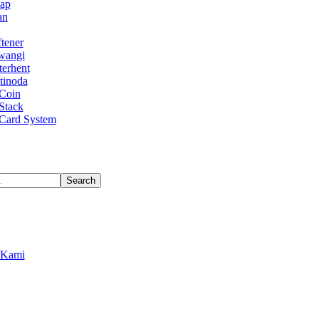
Uap
an
tener
wangi
terhent
tinoda
Coin
Stack
Card System
Search
 Kami