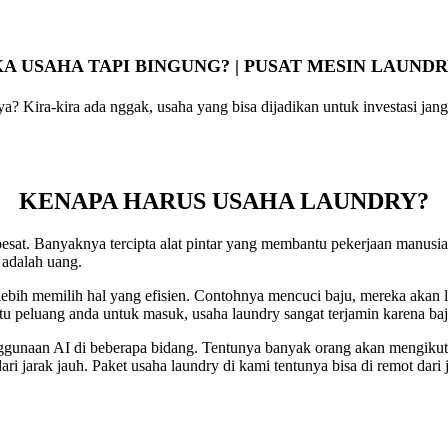
A USAHA TAPI BINGUNG? | PUSAT MESIN LAUND
Kira-kira ada nggak, usaha yang bisa dijadikan untuk investasi jangk
KENAPA HARUS USAHA LAUNDRY?
sat. Banyaknya tercipta alat pintar yang membantu pekerjaan manusia d
 adalah uang.
bih memilih hal yang efisien. Contohnya mencuci baju, mereka akan 
u peluang anda untuk masuk, usaha laundry sangat terjamin karena baj
ggunaan AI di beberapa bidang. Tentunya banyak orang akan mengiku
ri jarak jauh. Paket usaha laundry di kami tentunya bisa di remot dari 