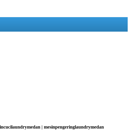
esincucilaundrymedan | mesinpengeringlaundrymedan