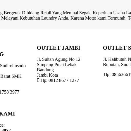
rak Dibidang Retail Yang Menjual Segala Keperluan Usaha Lau
ap Melayani Kebutuhan Laundry Anda, Karena Motto kami Termurah, Te
OUTLET JAMBI
OUTLET 
G
Jl. Sultan Agung No 12
Jl. Kalibutuh
Simpang Pulai Lebak
Bubutan, Sura
 Sudirohusodo
Bandung
Tlp: 0856366
Jambi Kota
 Barat SMK
Tlp: 0812 8677 1277
1758 3977
 KAMI
ce:
8-3977