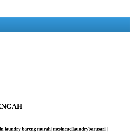
TENGAH
sin laundry bareng murah| mesincucilaundrybarusari |