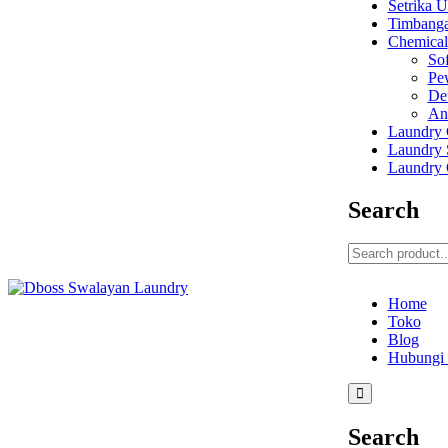
Setrika 
Timbang
Chemical
Sof
Pe
De
An
Laundry 
Laundry 
Laundry 
Search
Home
Toko
Blog
Hubungi
Search