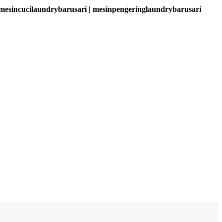
 mesincucilaundrybarusari | mesinpengeringlaundrybarusari