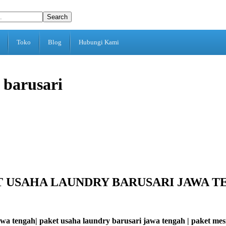
Search
Toko
Blog
Hubungi Kami
 barusari
 USAHA LAUNDRY BARUSARI JAWA 
awa tengah| paket usaha laundry barusari jawa tengah | paket me