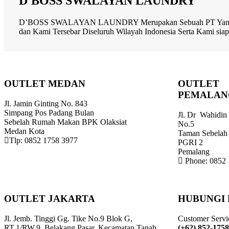
D'BOSS SWALAYAN LAUNDRY
D’BOSS SWALAYAN LAUNDRY Merupakan Sebuah PT Yang Berge
dan Kami Tersebar Diseluruh Wilayah Indonesia Serta Kami si
OUTLET MEDAN
OUTLET
PEMALAN
Jl. Jamin Ginting No. 843
Simpang Pos Padang Bulan
Jl. Dr Wahidin
Sebelah Rumah Makan BPK Olaksiat
No.5
Medan Kota
Taman Sebelah
Tlp: 0852 1758 3977
PGRI 2
Pemalang
Phone: 0852 
OUTLET JAKARTA
HUBUNGI
Jl. Jemb. Tinggi Gg. Tike No.9 Blok G,
Customer Servi
RT.1/RW.9, Belakang Pasar, Kecamatan Tanah
(+62) 852-175