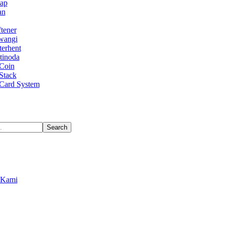
Uap
an
tener
wangi
terhent
tinoda
Coin
Stack
Card System
Search
 Kami