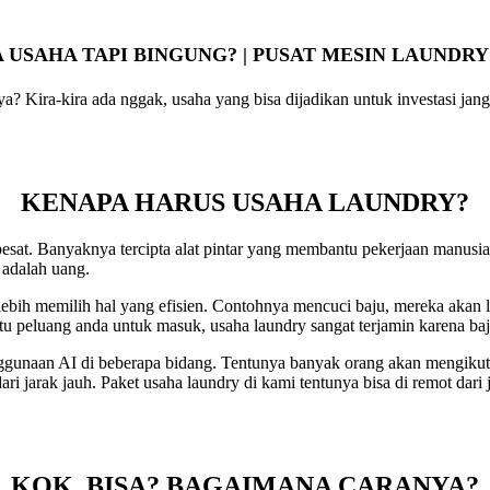
 USAHA TAPI BINGUNG? | PUSAT MESIN LAUNDRY
Kira-kira ada nggak, usaha yang bisa dijadikan untuk investasi jangk
KENAPA HARUS USAHA LAUNDRY?
sat. Banyaknya tercipta alat pintar yang membantu pekerjaan manusia d
 adalah uang.
bih memilih hal yang efisien. Contohnya mencuci baju, mereka akan 
u peluang anda untuk masuk, usaha laundry sangat terjamin karena baj
ggunaan AI di beberapa bidang. Tentunya banyak orang akan mengiku
ri jarak jauh. Paket usaha laundry di kami tentunya bisa di remot dari 
KOK, BISA? BAGAIMANA CARANYA?