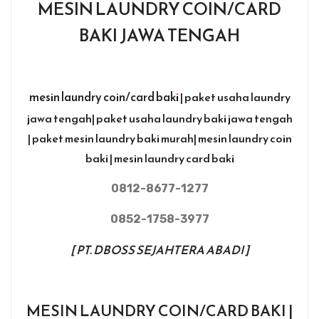
MESIN LAUNDRY COIN/CARD
BAKI JAWA TENGAH
mesin laundry coin/card baki
| paket usaha laundry
jawa tengah| paket usaha laundry baki jawa tengah
| paket mesin laundry baki murah| mesin laundry coin
baki | mesin laundry card baki
0812-8677-1277
0852-1758-3977
[ PT. DBOSS SEJAHTERA ABADI ]
MESIN LAUNDRY COIN/CARD BAKI |