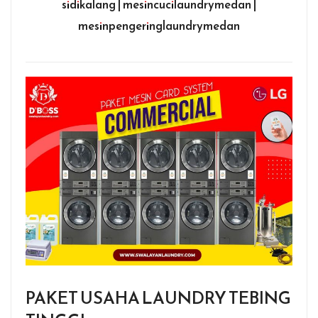
sidikalang | mesincucilaundrymedan |
mesinpengeringlaundrymedan
PAKET USAHA LAUNDRY TEBING