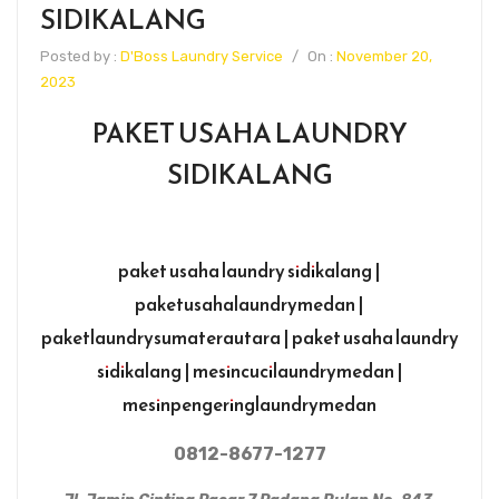
SIDIKALANG
Posted by :
D'Boss Laundry Service
/
On :
November 20,
2023
PAKET USAHA LAUNDRY
SIDIKALANG
paket usaha laundry sidikalang |
paketusahalaundrymedan |
paketlaundrysumaterautara | paket usaha laundry
sidikalang | mesincucilaundrymedan |
mesinpengeringlaundrymedan
0812-8677-1277