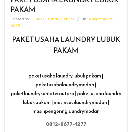
PAKAM
Posted by :
D'Boss Laundry Service
/
On :
November 25,
2023
PAKET USAHA LAUNDRY LUBUK
PAKAM
paket usaha laundry lubuk pakam |
paketusahalaundrymedan |
paketlaundrysumaterautara | paket usaha laundry
lubuk pakam | mesincucilaundrymedan |
mesinpengeringlaundrymedan
0812-8677-1277