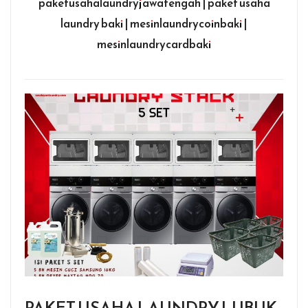
paketusahalaundryjawatengah | paket usaha
laundry baki | mesinlaundrycoinbaki |
mesinlaundrycardbaki
PAKET USAHA LAUNDRY LUBUK