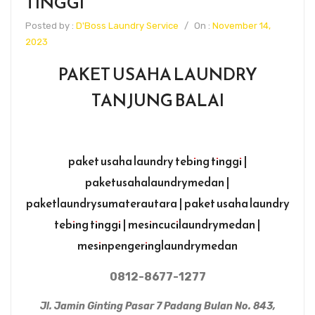
TINGGI
Posted by :
D'Boss Laundry Service
/
On :
November 14,
2023
PAKET USAHA LAUNDRY
TANJUNG BALAI
paket usaha laundry tebing tinggi |
paketusahalaundrymedan |
paketlaundrysumaterautara | paket usaha laundry
tebing tinggi | mesincucilaundrymedan |
mesinpengeringlaundrymedan
0812-8677-1277
Jl. Jamin Ginting Pasar 7 Padang Bulan No. 843,