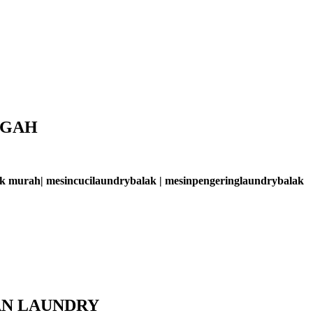
NGAH
lak murah| mesincucilaundrybalak | mesinpengeringlaundrybalak
AN LAUNDRY