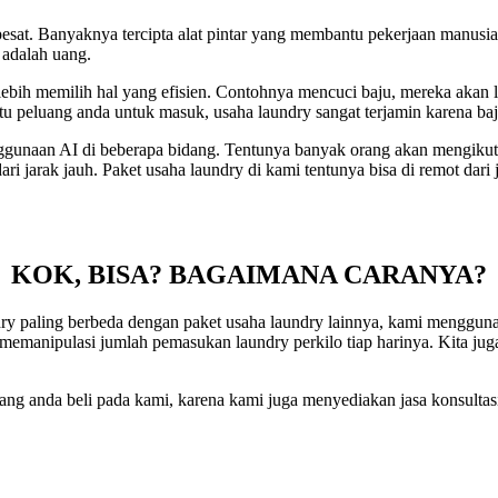
sat. Banyaknya tercipta alat pintar yang membantu pekerjaan manusia d
 adalah uang.
bih memilih hal yang efisien. Contohnya mencuci baju, mereka akan 
u peluang anda untuk masuk, usaha laundry sangat terjamin karena baj
ggunaan AI di beberapa bidang. Tentunya banyak orang akan mengiku
ri jarak jauh. Paket usaha laundry di kami tentunya bisa di remot dari 
KOK, BISA? BAGAIMANA CARANYA?
 paling berbeda dengan paket usaha laundry lainnya, kami menggunaka
memanipulasi jumlah pemasukan laundry perkilo tiap harinya. Kita ju
ng anda beli pada kami, karena kami juga menyediakan jasa konsultasi