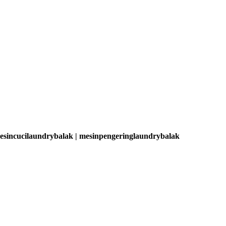
mesincucilaundrybalak | mesinpengeringlaundrybalak