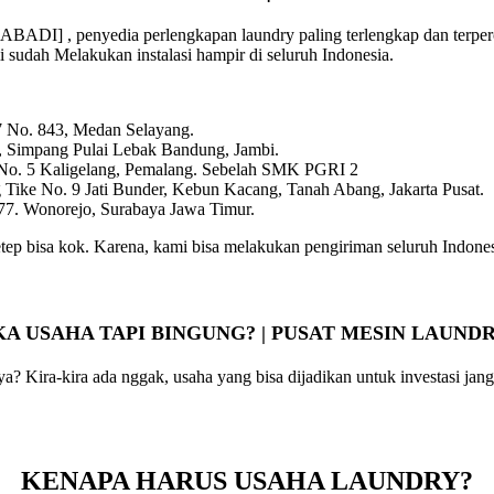
I] , penyedia perlengkapan laundry paling terlengkap dan terperca
mi sudah Melakukan instalasi hampir di seluruh Indonesia.
 7 No. 843, Medan Selayang.
, Simpang Pulai Lebak Bandung, Jambi.
 No. 5 Kaligelang, Pemalang. Sebelah SMK PGRI 2
Tike No. 9 Jati Bunder, Kebun Kacang, Tanah Abang, Jakarta Pusat.
7. Wonorejo, Surabaya Jawa Timur.
tep bisa kok. Karena, kami bisa melakukan pengiriman seluruh Indone
A USAHA TAPI BINGUNG? | PUSAT MESIN LAUND
Kira-kira ada nggak, usaha yang bisa dijadikan untuk investasi jangk
KENAPA HARUS USAHA LAUNDRY?