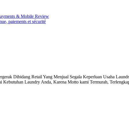
 Payments & Mobile Review
nue, paiements et sécurité
Dibidang Retail Yang Menjual Segala Keperluan Usaha Laundry
ni Kebutuhan Laundry Anda, Karena Motto kami Termurah, Terlengkap