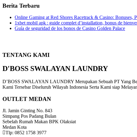
Berita Terbaru
Online Gaming at Red Shores Racetrack & Casino: Bonuses,
1xbet mobil apk : guide complet d’installation, bonus de bienve
Guía de seguridad de los bonos de Casino Golden Palace
TENTANG KAMI
D'BOSS SWALAYAN LAUNDRY
D’BOSS SWALAYAN LAUNDRY Merupakan Sebuah PT Yang Bergerak 
Kami Tersebar Diseluruh Wilayah Indonesia Serta Kami siap Melaya
OUTLET MEDAN
Jl. Jamin Ginting No. 843
Simpang Pos Padang Bulan
Sebelah Rumah Makan BPK Olaksiat
Medan Kota
Tlp: 0852 1758 3977