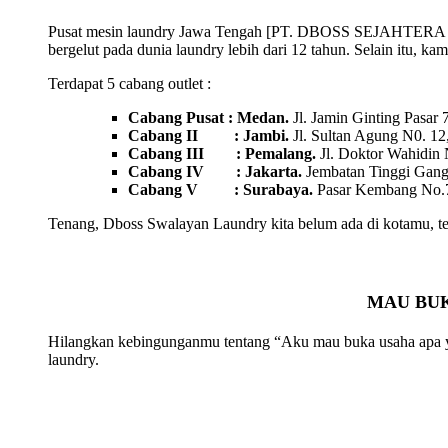
Pusat mesin laundry Jawa Tengah [PT. DBOSS SEJAHTERA ABAD
bergelut pada dunia laundry lebih dari 12 tahun. Selain itu, ka
Terdapat 5 cabang outlet :
Cabang Pusat : Medan.
Jl. Jamin Ginting Pasar
Cabang II : Jambi.
Jl. Sultan Agung N0. 12
Cabang III : Pemalang.
Jl. Doktor Wahidin
Cabang IV : Jakarta.
Jembatan Tinggi Gang 
Cabang V : Surabaya.
Pasar Kembang No.7
Tenang, Dboss Swalayan Laundry kita belum ada di kotamu, te
MAU BUK
Hilangkan kebingunganmu tentang “Aku mau buka usaha apa ya? 
laundry.