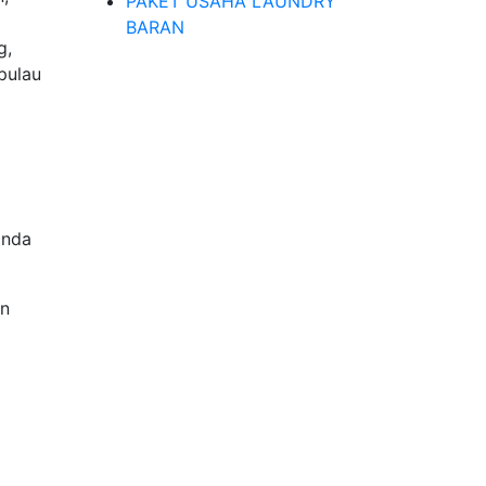
PAKET USAHA LAUNDRY
BARAN
g,
pulau
anda
an