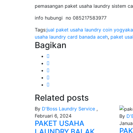
pemasangan paket usaha laundry sistem ca
info hubungi no 085217583977
Tags:
jual paket usaha laundry coin yogyaka
usaha laundry card banada aceh
,
paket usa
Bagikan
Related posts
By
D'Boss Laundry Service
,
Februari 6, 2024
By
D'
PAKET USAHA
Janua
PAK
LAUNDRY BALAK