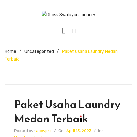
Home
/
Uncategorized
/
Paket Usaha Laundry Medan
Terbaik
Paket Usaha Laundry
Medan Terbaik
Posted by :
acevpro
/
On :
April 15, 2023
/
In :