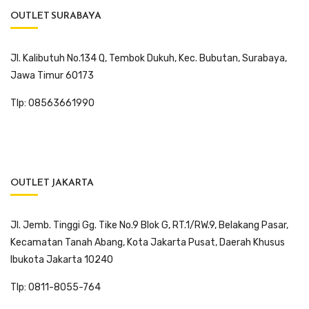
OUTLET SURABAYA
Jl. Kalibutuh No.134 Q, Tembok Dukuh, Kec. Bubutan, Surabaya,
Jawa Timur 60173
Tlp: 08563661990
OUTLET JAKARTA
Jl. Jemb. Tinggi Gg. Tike No.9 Blok G, RT.1/RW.9, Belakang Pasar,
Kecamatan Tanah Abang, Kota Jakarta Pusat, Daerah Khusus
Ibukota Jakarta 10240
Tlp: 0811-8055-764