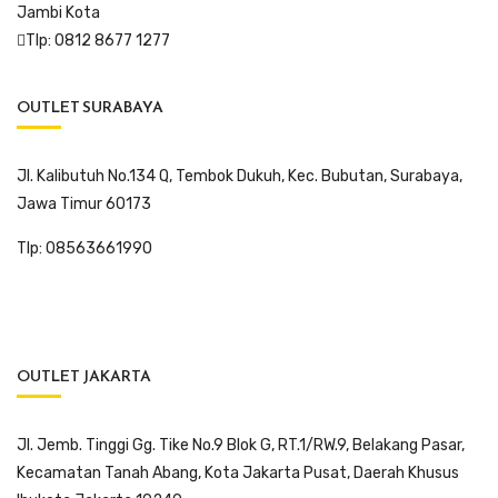
Jambi Kota
Tlp: 0812 8677 1277
OUTLET SURABAYA
Jl. Kalibutuh No.134 Q, Tembok Dukuh, Kec. Bubutan, Surabaya,
Jawa Timur 60173
Tlp: 08563661990
OUTLET JAKARTA
Jl. Jemb. Tinggi Gg. Tike No.9 Blok G, RT.1/RW.9, Belakang Pasar,
Kecamatan Tanah Abang, Kota Jakarta Pusat, Daerah Khusus