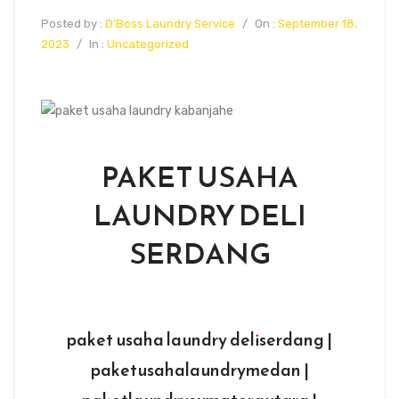
Posted by :
D'Boss Laundry Service
/
On :
September 18,
2023
/
In :
Uncategorized
PAKET USAHA
LAUNDRY DELI
SERDANG
paket usaha laundry deliserdang |
paketusahalaundrymedan |