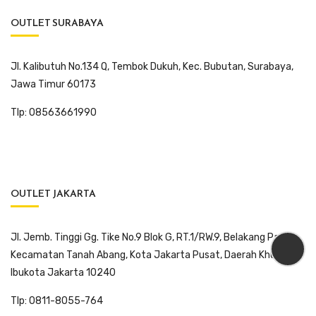
OUTLET SURABAYA
Jl. Kalibutuh No.134 Q, Tembok Dukuh, Kec. Bubutan, Surabaya,
Jawa Timur 60173
Tlp: 08563661990
OUTLET JAKARTA
Jl. Jemb. Tinggi Gg. Tike No.9 Blok G, RT.1/RW.9, Belakang Pasar,
Kecamatan Tanah Abang, Kota Jakarta Pusat, Daerah Khusus
Ibukota Jakarta 10240
Tlp: 0811-8055-764