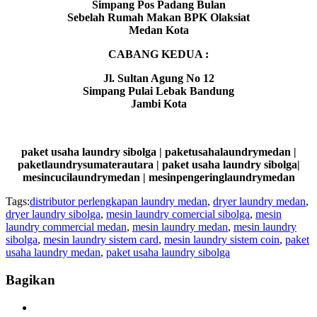
Simpang Pos Padang Bulan
Sebelah Rumah Makan BPK Olaksiat
Medan Kota
CABANG KEDUA :
Jl. Sultan Agung No 12
Simpang Pulai Lebak Bandung
Jambi Kota
paket usaha laundry sibolga | paketusahalaundrymedan |
paketlaundrysumaterautara | paket usaha laundry sibolga|
mesincucilaundrymedan | mesinpengeringlaundrymedan
Tags:
distributor perlengkapan laundry medan
,
dryer laundry medan
,
dryer laundry sibolga
,
mesin laundry comercial sibolga
,
mesin
laundry commercial medan
,
mesin laundry medan
,
mesin laundry
sibolga
,
mesin laundry sistem card
,
mesin laundry sistem coin
,
paket
usaha laundry medan
,
paket usaha laundry sibolga
Bagikan