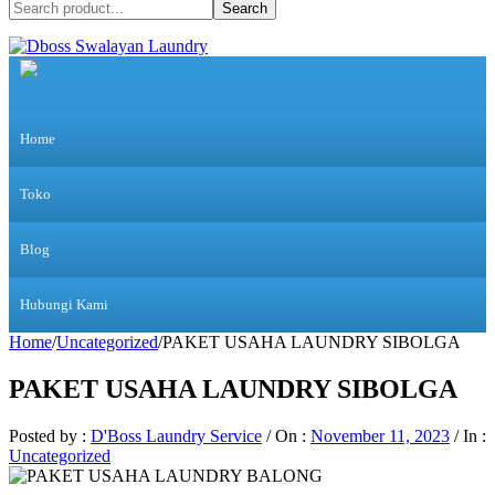
Search
Home
Toko
Blog
Hubungi Kami
Home
/
Uncategorized
/
PAKET USAHA LAUNDRY SIBOLGA
PAKET USAHA LAUNDRY SIBOLGA
Posted by :
D'Boss Laundry Service
/
On :
November 11, 2023
/
In :
Uncategorized