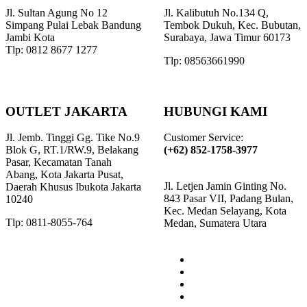
Jl. Sultan Agung No 12
Jl. Kalibutuh No.134 Q,
Simpang Pulai Lebak Bandung
Tembok Dukuh, Kec. Bubutan,
Jambi Kota
Surabaya, Jawa Timur 60173
Tlp: 0812 8677 1277
Tlp: 08563661990
OUTLET JAKARTA
HUBUNGI KAMI
Jl. Jemb. Tinggi Gg. Tike No.9
Customer Service:
Blok G, RT.1/RW.9, Belakang
(+62) 852-1758-3977
Pasar, Kecamatan Tanah
Abang, Kota Jakarta Pusat,
Jl. Letjen Jamin Ginting No.
Daerah Khusus Ibukota Jakarta
843 Pasar VII, Padang Bulan,
10240
Kec. Medan Selayang, Kota
Tlp: 0811-8055-764
Medan, Sumatera Utara