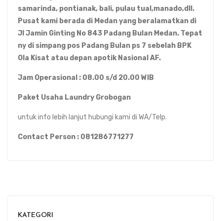
samarinda, pontianak, bali, pulau tual,manado,dll.
Pusat kami berada di Medan yang beralamatkan di
Jl Jamin Ginting No 843 Padang Bulan Medan. Tepat
ny di simpang pos Padang Bulan ps 7 sebelah BPK
Ola Kisat atau depan apotik Nasional AF.
Jam Operasional : 08.00 s/d 20.00 WIB
Paket Usaha Laundry Grobogan
untuk info lebih lanjut hubungi kami di WA/Telp.
Contact Person : 081286771277
KATEGORI