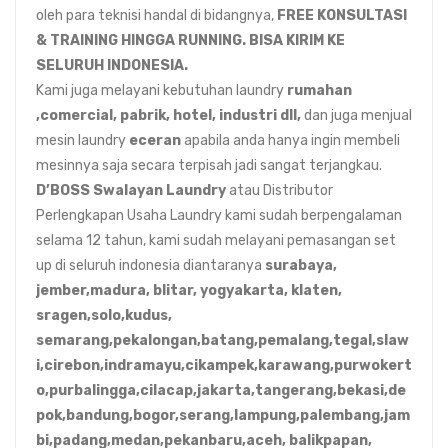
oleh para teknisi handal di bidangnya,
FREE KONSULTASI
& TRAINING HINGGA RUNNING. BISA KIRIM KE
SELURUH INDONESIA.
Kami juga melayani kebutuhan laundry
rumahan
,comercial, pabrik, hotel, industri dll,
dan juga menjual
mesin laundry
eceran
apabila anda hanya ingin membeli
mesinnya saja secara terpisah jadi sangat terjangkau.
D’BOSS Swalayan Laundry
atau Distributor
Perlengkapan Usaha Laundry kami sudah berpengalaman
selama 12 tahun, kami sudah melayani pemasangan set
up di seluruh indonesia diantaranya
surabaya,
jember,madura, blitar, yogyakarta, klaten,
sragen,solo,kudus,
semarang,pekalongan,batang,pemalang,tegal,slaw
i,cirebon,indramayu,cikampek,karawang,purwokert
o,purbalingga,cilacap,jakarta,tangerang,bekasi,de
pok,bandung,bogor,serang,lampung,palembang,jam
bi,padang,medan,pekanbaru,aceh, balikpapan,