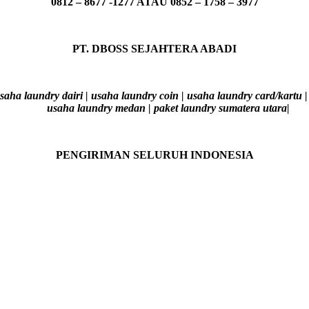
0812 – 8677 -1277 ATAU 0852 – 1758 – 3977
PT. DBOSS SEJAHTERA ABADI
aha laundry dairi | usaha laundry coin | usaha laundry card/kartu 
usaha laundry medan | paket laundry sumatera utara|
PENGIRIMAN SELURUH INDONESIA