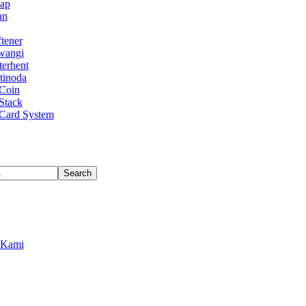
Uap
an
tener
wangi
terhent
tinoda
Coin
Stack
Card System
Search
 Kami