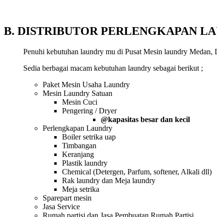
B. DISTRIBUTOR PERLENGKAPAN L
Penuhi kebutuhan laundry mu di Pusat Mesin laundry Medan, Di
Sedia berbagai macam kebutuhan laundry sebagai berikut ;
Paket Mesin Usaha Laundry
Mesin Laundry Satuan
Mesin Cuci
Pengering / Dryer
@kapasitas besar dan kecil
Perlengkapan Laundry
Boiler setrika uap
Timbangan
Keranjang
Plastik laundry
Chemical (Detergen, Parfum, softener, Alkali dll)
Rak laundry dan Meja laundry
Meja setrika
Sparepart mesin
Jasa Service
Rumah partisi dan Jasa Pembuatan Rumah Partisi