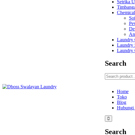
Setrika 
Timbang
Chemical
Sof
Pe
De
An
Laundry 
Laundry 
Laundry 
Search
Home
Toko
Blog
Hubungi
Search