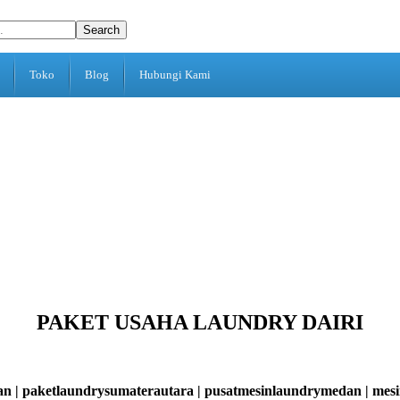
Search
Toko
Blog
Hubungi Kami
PAKET USAHA LAUNDRY DAIRI
dan | paketlaundrysumaterautara | pusatmesinlaundrymedan | me