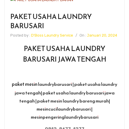
PAKET USAHA LAUNDRY
BARUSARI
Posted by :
D'Boss Laundry Service
/
On :
Januari 20, 2024
PAKET USAHA LAUNDRY
BARUSARI JAWA TENGAH
paket mesin
laundrybarusari | paket usaha laundry
jawa tengah| paket usaha laundry barusari jawa
tengah | paket mesin laundry bareng murah|
mesincucilaundrybarusari |
mesinpengeringlaundrybarusari