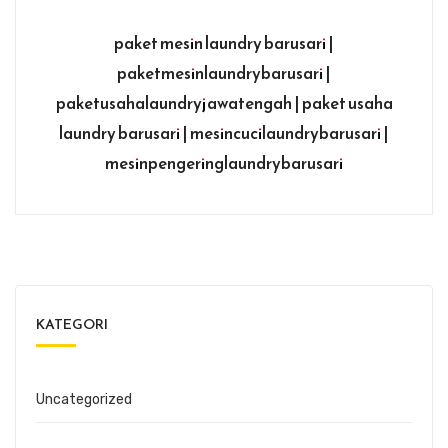
paket mesin laundry barusari |
paketmesinlaundrybarusari |
paketusahalaundryjawatengah | paket usaha
laundry barusari | mesincucilaundrybarusari |
mesinpengeringlaundrybarusari
KATEGORI
Uncategorized