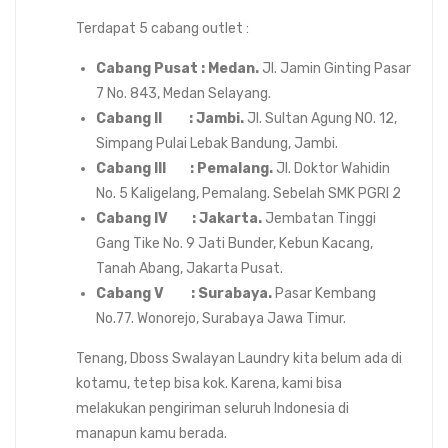
Terdapat 5 cabang outlet :
Cabang Pusat : Medan.
Jl. Jamin Ginting Pasar
7 No. 843, Medan Selayang.
Cabang II : Jambi.
Jl. Sultan Agung N0. 12,
Simpang Pulai Lebak Bandung, Jambi.
Cabang III : Pemalang.
Jl. Doktor Wahidin
No. 5 Kaligelang, Pemalang. Sebelah SMK PGRI 2
Cabang IV : Jakarta.
Jembatan Tinggi
Gang Tike No. 9 Jati Bunder, Kebun Kacang,
Tanah Abang, Jakarta Pusat.
Cabang V : Surabaya.
Pasar Kembang
No.77. Wonorejo, Surabaya Jawa Timur.
Tenang, Dboss Swalayan Laundry kita belum ada di
kotamu, tetep bisa kok. Karena, kami bisa
melakukan pengiriman seluruh Indonesia di
manapun kamu berada.