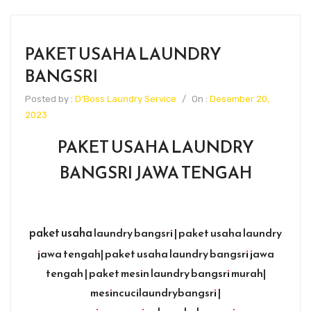
PAKET USAHA LAUNDRY
BANGSRI
Posted by :
D'Boss Laundry Service
/
On :
Desember 20,
2023
PAKET USAHA LAUNDRY
BANGSRI JAWA TENGAH
paket usaha
laundry bangsri | paket usaha laundry
jawa tengah| paket usaha laundry bangsri jawa
tengah | paket mesin laundry bangsri murah|
mesincucilaundrybangsri |