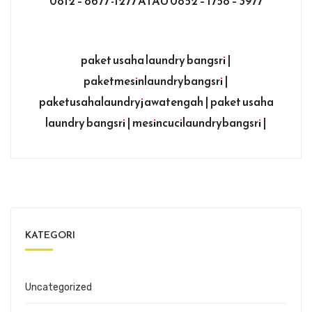
0812 – 8677 -1277 ATAU 0852 – 1758 – 3977
paket usaha laundry bangsri |
paketmesinlaundrybangsri |
paketusahalaundryjawatengah | paket usaha
laundry bangsri | mesincucilaundrybangsri |
KATEGORI
Uncategorized