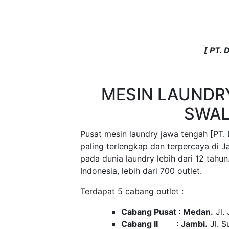
[ PT.
MESIN LAUNDRY
SWAL
Pusat mesin laundry jawa tengah [PT
paling terlengkap dan terpercaya di J
pada dunia laundry lebih dari 12 tahun
Indonesia, lebih dari 700 outlet.
Terdapat 5 cabang outlet :
Cabang Pusat : Medan.
Jl.
Cabang II : Jambi.
Jl. S