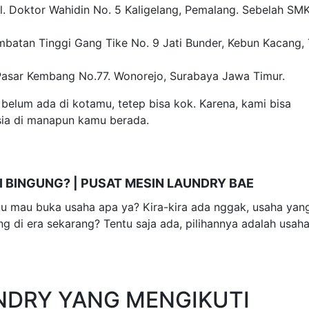
l. Doktor Wahidin No. 5 Kaligelang, Pemalang. Sebelah SM
mbatan Tinggi Gang Tike No. 9 Jati Bunder, Kebun Kacang,
Pasar Kembang No.77. Wonorejo, Surabaya Jawa Timur.
belum ada di kotamu, tetep bisa kok. Karena, kami bisa
sia di manapun kamu berada.
 BINGUNG? | PUSAT MESIN LAUNDRY BAE
u mau buka usaha apa ya? Kira-kira ada nggak, usaha yang
ng di era sekarang? Tentu saja ada, pilihannya adalah usah
NDRY YANG MENGIKUTI