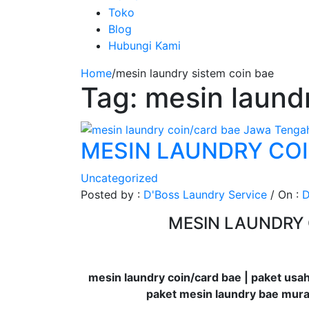
Toko
Blog
Hubungi Kami
Home
/
mesin laundry sistem coin bae
Tag:
mesin laund
MESIN LAUNDRY CO
Uncategorized
Posted by :
D'Boss Laundry Service
/
On :
D
MESIN LAUNDRY
mesin laundry coin/card bae
| paket usa
paket mesin laundry bae mura