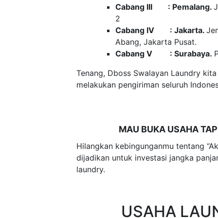
Cabang III : Pemalang.
J
2
Cabang IV : Jakarta.
Je
Abang, Jakarta Pusat.
Cabang V : Surabaya.
Tenang, Dboss Swalayan Laundry kita 
melakukan pengiriman seluruh Indone
MAU BUKA USAHA TAPI
Hilangkan kebingunganmu tentang “Ak
dijadikan untuk investasi jangka panja
laundry.
USAHA LAU