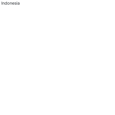
 Indonesia