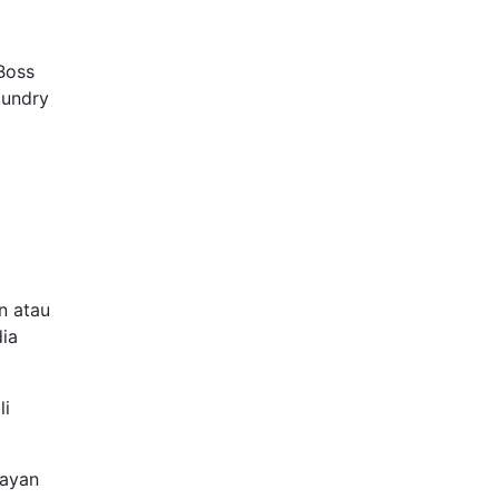
Boss
aundry
n atau
dia
li
layan