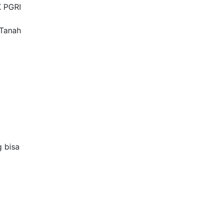
K PGRI
 Tanah
 bisa
a