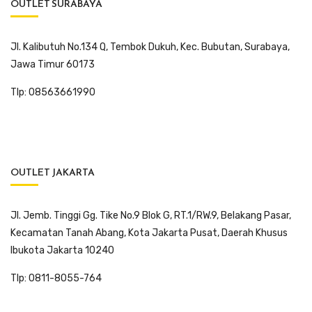
OUTLET SURABAYA
Jl. Kalibutuh No.134 Q, Tembok Dukuh, Kec. Bubutan, Surabaya,
Jawa Timur 60173
Tlp: 08563661990
OUTLET JAKARTA
Jl. Jemb. Tinggi Gg. Tike No.9 Blok G, RT.1/RW.9, Belakang Pasar,
Kecamatan Tanah Abang, Kota Jakarta Pusat, Daerah Khusus
Ibukota Jakarta 10240
Tlp: 0811-8055-764