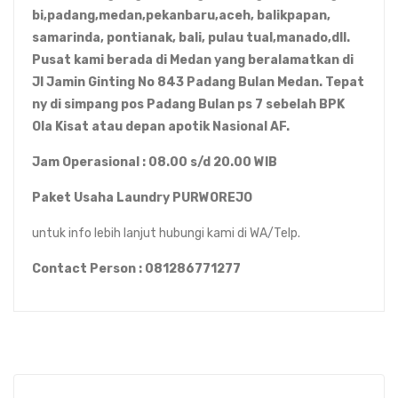
bi,padang,medan,pekanbaru,aceh, balikpapan,
samarinda, pontianak, bali, pulau tual,manado,dll.
Pusat kami berada di Medan yang beralamatkan di
Jl Jamin Ginting No 843 Padang Bulan Medan. Tepat
ny di simpang pos Padang Bulan ps 7 sebelah BPK
Ola Kisat atau depan apotik Nasional AF.
Jam Operasional : 08.00 s/d 20.00 WIB
Paket Usaha Laundry PURWOREJO
untuk info lebih lanjut hubungi kami di WA/Telp.
Contact Person : 081286771277