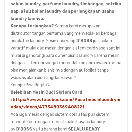
sabun laundry, parfume laundry, timbangan, setrika
uap, atau boiler laundry dan perlengkapan usaha
laundry lainnya.
Kenapa terjangkau?
Karena kami merupakan
distributor tangan pertama yang menyediakan berbagai
peralatan laundry. Mesin cuci yang
D’BOSS
jual cukup
variatif mulai dari mesin dengan sistem card yang saat ini
mulai di gandrungi para owner bisnis laundry karena mesin
dengan sistem ini sangat memudahkan para owner karena
bisa menjalankan bisnis nya dengan autopilot tanpa
waswas akan dicurangi karyawan?
Kenapa Bisa Begitu?
Kelebihan Mesin Cuci Sistem Card
:
https://www.facebook.com/Pusatmesinlaundrym
edan/videos/4773480369408221
Ada juga mesin dengan sistem coin atau pun sistem
manual. Keuntungan memilih paket usaha laundry
by
D’BOSS
yaitu barang kami
SELALU READY