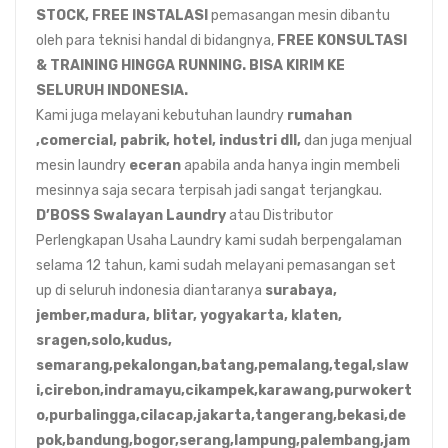
STOCK,
FREE INSTALASI
pemasangan mesin dibantu
oleh para teknisi handal di bidangnya,
FREE KONSULTASI
& TRAINING HINGGA RUNNING. BISA KIRIM KE
SELURUH INDONESIA.
Kami juga melayani kebutuhan laundry
rumahan
,comercial, pabrik, hotel, industri dll,
dan juga menjual
mesin laundry
eceran
apabila anda hanya ingin membeli
mesinnya saja secara terpisah jadi sangat terjangkau.
D’BOSS Swalayan Laundry
atau Distributor
Perlengkapan Usaha Laundry kami sudah berpengalaman
selama 12 tahun, kami sudah melayani pemasangan set
up di seluruh indonesia diantaranya
surabaya,
jember,madura, blitar, yogyakarta, klaten,
sragen,solo,kudus,
semarang,pekalongan,batang,pemalang,tegal,slaw
i,cirebon,indramayu,cikampek,karawang,purwokert
o,purbalingga,cilacap,jakarta,tangerang,bekasi,de
pok,bandung,bogor,serang,lampung,palembang,jam